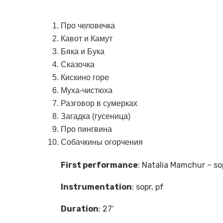
Про человечка
Кавот и Камут
Бяка и Бука
Сказочка
Кискино горе
Муха-чистюха
Разговор в сумерках
Загадка (гусеница)
Про пингвина
Собачкины огорчения
First performance
: Natalia Mamchur – so
Instrumentation
: sopr, pf
Duration
: 27′